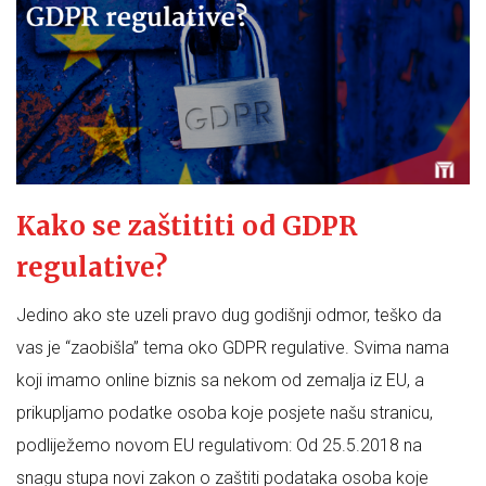
Kako se zaštititi od GDPR
regulative?
Jedino ako ste uzeli pravo dug godišnji odmor, teško da
vas je “zaobišla” tema oko GDPR regulative. Svima nama
koji imamo online biznis sa nekom od zemalja iz EU, a
prikupljamo podatke osoba koje posjete našu stranicu,
podliježemo novom EU regulativom: Od 25.5.2018 na
snagu stupa novi zakon o zaštiti podataka osoba koje