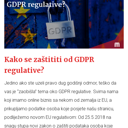
Kako se zaštititi od GDPR
regulative?
Jedino ako ste uzeli pravo dug godišnji odmor, teško da
vas je “zaobišla” tema oko GDPR regulative. Svima nama
koji imamo online biznis sa nekom od zemalja iz EU, a
prikupljamo podatke osoba koje posjete našu stranicu,
podliježemo novom EU regulativom: Od 25.5.2018 na
snagu stupa novi zakon o zaštiti podataka osoba koje