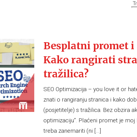
Besplatni promet i
Kako rangirati str
tražilica?
SEO Optimizacija – you love it or hate
znati o rangiranju stranica i kako dob
(posjetitelje) s tražilica. Bez obzira 
optimizaciju”. Plaćeni promet je moj N
treba zanemariti (ni […]