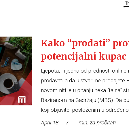
Kako “prodati” pro
potencijalni kupac 
Ljepota, ili jedna od prednosti onlin
prodavati a da u stvari ne prodajete
novom niti je u pitanju neka “tajna” s
Baziranom na Sadržaju (MBS). Da bud
koji objavite, posloženim u određeno
April 18
7
min. za pročitati