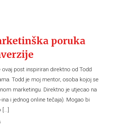
arketinška poruka
verzije
vaj post inspiriran direktno od Todd
ma. Todd je moj mentor, osoba kojoj se
lnom marketingu. Direktno je utjecao na
ina i jednog online tečaja). Mogao bi
 […]
i