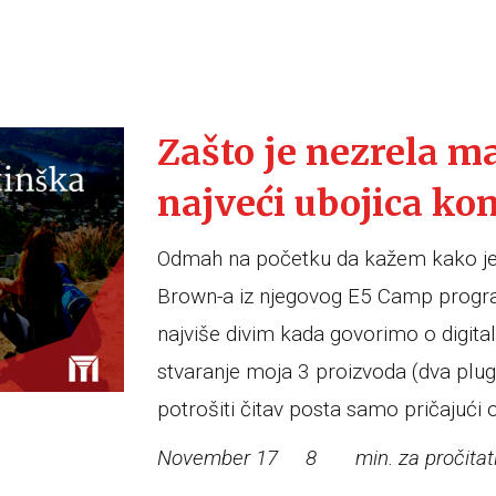
Zašto je nezrela m
najveći ubojica kon
Odmah na početku da kažem kako je o
Brown-a iz njegovog E5 Camp progra
najviše divim kada govorimo o digita
stvaranje moja 3 proizvoda (dva plug-
potrošiti čitav posta samo pričajući o
November 17
8
min. za pročitat